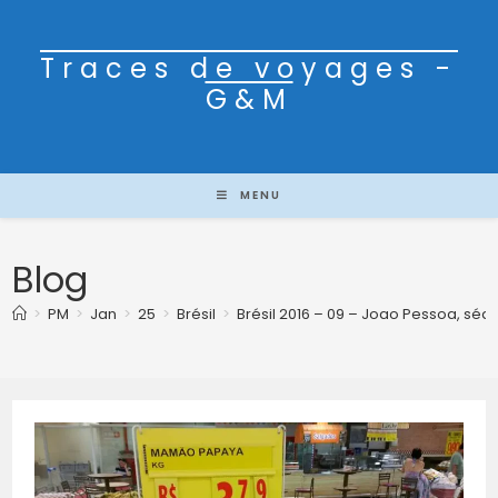
Traces de voyages -
G&M
MENU
Blog
>
PM
>
Jan
>
25
>
Brésil
>
Brésil 2016 – 09 – Joao Pessoa, sé