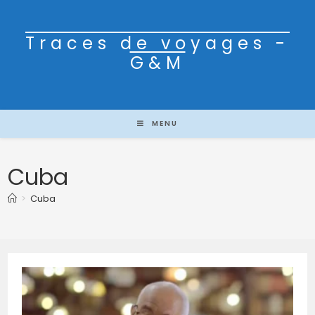
Traces de voyages -
G&M
MENU
Cuba
>
Cuba