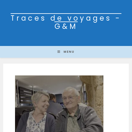
Traces de voyages -
G&M
MENU