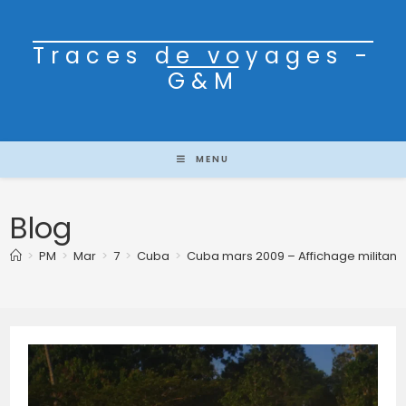
Traces de voyages -
G&M
MENU
Blog
>
PM
>
Mar
>
7
>
Cuba
>
Cuba mars 2009 – Affichage militant