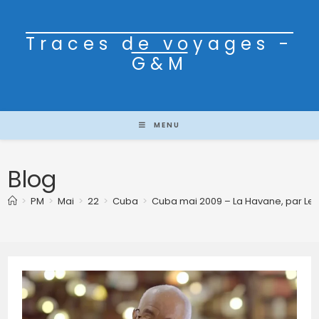
Traces de voyages -
G&M
MENU
Blog
>
PM
>
Mai
>
22
>
Cuba
>
Cuba mai 2009 – La Havane, par Le