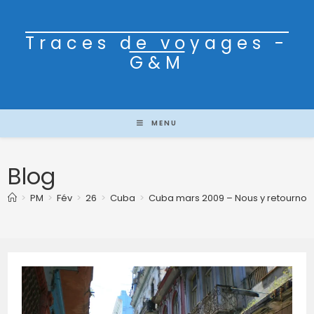
Traces de voyages -
G&M
MENU
Blog
>
PM
>
Fév
>
26
>
Cuba
>
Cuba mars 2009 – Nous y retournons