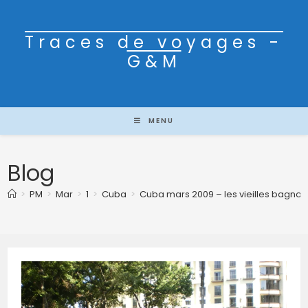
Traces de voyages -
G&M
MENU
Blog
>
PM
>
Mar
>
1
>
Cuba
>
Cuba mars 2009 – les vieilles bagnol