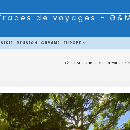
Traces de voyages - G&
NISIE
RÉUNION
GUYANE
EUROPE
>
PM
>
Jan
>
31
>
Brésil
>
Brés