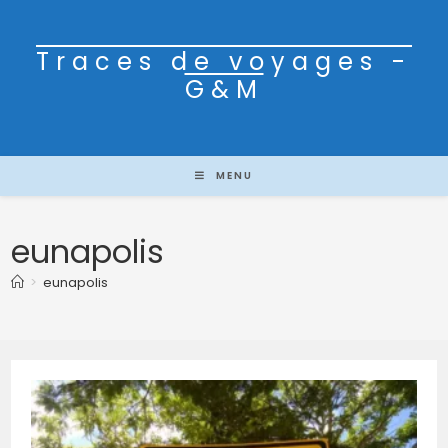
Traces de voyages -
G&M
MENU
eunapolis
>
eunapolis