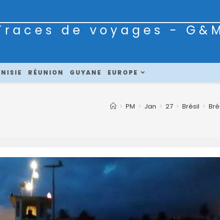
Traces de voyages - G&
NISIE
RÉUNION
GUYANE
EUROPE
>
PM
>
Jan
>
27
>
Brésil
>
Bré