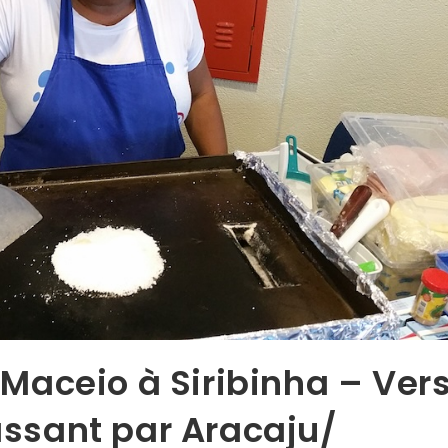
e Maceio à Siribinha – Ver
assant par Aracaju/