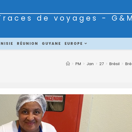
Traces de voyages - G&
NISIE
RÉUNION
GUYANE
EUROPE
>
PM
>
Jan
>
27
>
Brésil
>
Bré