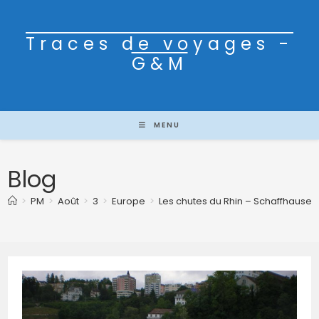
Traces de voyages -
G&M
MENU
Blog
>
PM
>
Août
>
3
>
Europe
>
Les chutes du Rhin – Schaffhausen –