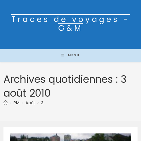
Traces de voyages -
G&M
MENU
Archives quotidiennes : 3
août 2010
>
PM
>
Août
>
3