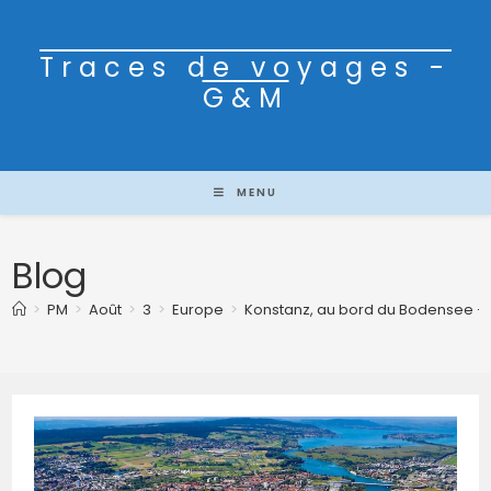
Traces de voyages -
G&M
MENU
Blog
>
PM
>
Août
>
3
>
Europe
>
Konstanz, au bord du Bodensee – ju