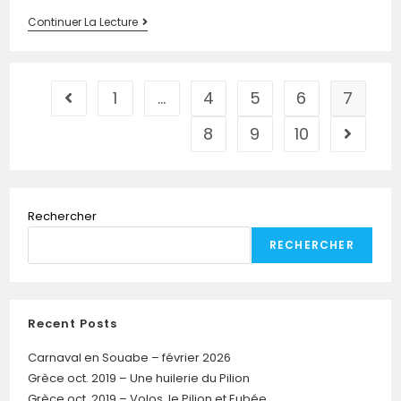
Continuer La Lecture
1
…
4
5
6
7
8
9
10
Rechercher
RECHERCHER
Recent Posts
Carnaval en Souabe – février 2026
Grèce oct. 2019 – Une huilerie du Pilion
Grèce oct. 2019 – Volos, le Pilion et Eubée