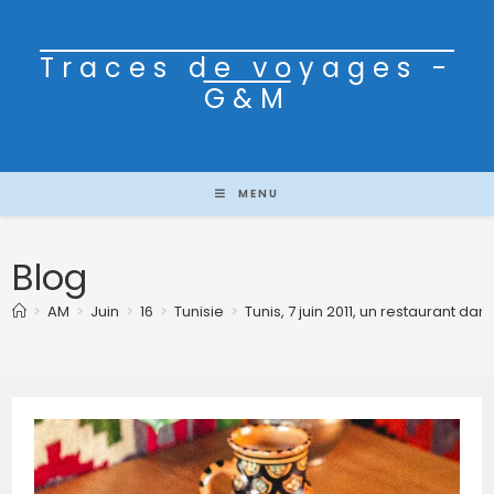
Traces de voyages -
G&M
MENU
Blog
>
AM
>
Juin
>
16
>
Tunisie
>
Tunis, 7 juin 2011, un restaurant da