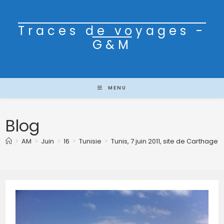
Traces de voyages -
G&M
MENU
Blog
>
AM
>
Juin
>
16
>
Tunisie
>
Tunis, 7 juin 2011, site de Carthage