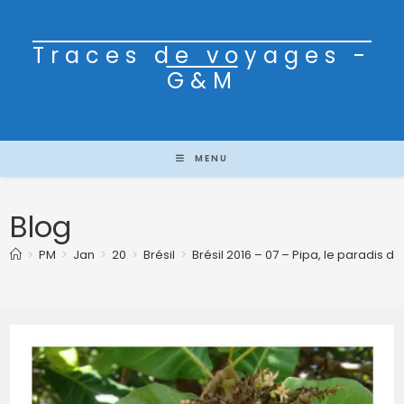
Traces de voyages -
G&M
MENU
Blog
>
PM
>
Jan
>
20
>
Brésil
>
Brésil 2016 – 07 – Pipa, le paradis 