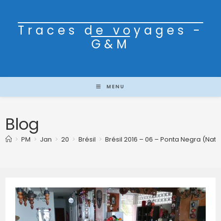
Traces de voyages -
G&M
MENU
Blog
>
PM
>
Jan
>
20
>
Brésil
>
Brésil 2016 – 06 – Ponta Negra (Nata