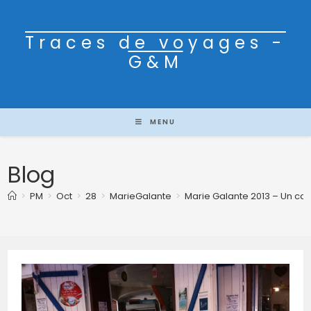
Traces de voyages -
G&M
MENU
Blog
>
PM
>
Oct
>
28
>
MarieGalante
>
Marie Galante 2013 – Un café