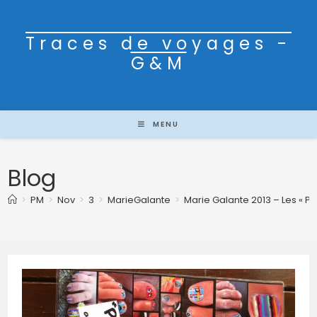
Traces de voyages -
G&M
MENU
Blog
>
PM
>
Nov
>
3
>
MarieGalante
>
Marie Galante 2013 – Les « Pi