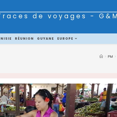
Traces de voyages - G&
NISIE
RÉUNION
GUYANE
EUROPE
>
PM
>