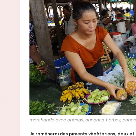
marchande avec ananas, bananes, herbes, conc
Je ramènerai des piments végétariens, doux et