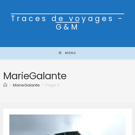
Traces de voyages -
G&M
MENU
MarieGalante
>
MarieGalante
>
Page 3